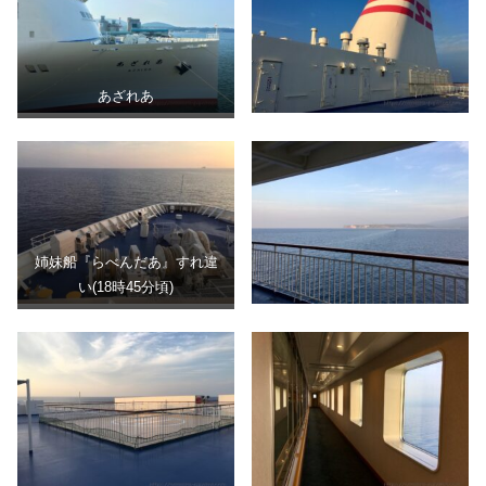
あざれあ
姉妹船『らべんだあ』すれ違
い(18時45分頃)