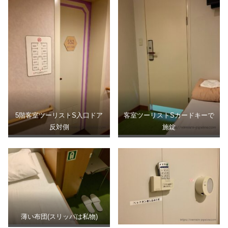
5階客室ツーリストS入口ドア
客室ツーリストSカードキーで
反対側
施錠
薄い布団(スリッパは私物)